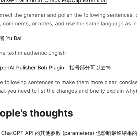
hatGPT Grammar Check PopClip Extension
orrect the grammar and polish the following sentences, 
n, comments, or notes, and use the same language as in
Yu Bai
he text in authentic English
penAI Polisher Bob Plugin
，括号部分可以去掉
he following sentences to make them more clear, concis
hat you need to list the changes and briefly explain why
ople’s thoughts
, ChatGPT API 的其他参数 (parameters) 也影响最