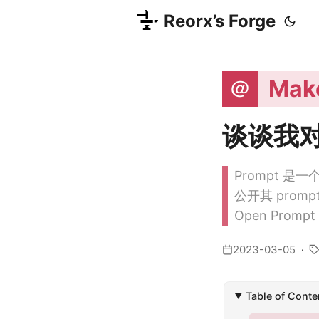
Reorx’s Forge
＠
Make
谈谈我对 
Prompt 是
公开其 pro
Open Prom
2023-03-05
Table of Conte