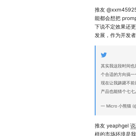
推友 @xxm45
能都会想把 pr
下说不定效果还更好了
发展，作为开发者
其实我这段时间也用
个合适的方向搞一个
现在让我踌躇不前
产品也能猜个七七
— Micro 小熊猫 (
推友 yeaphgel
说
样的市场环境是我