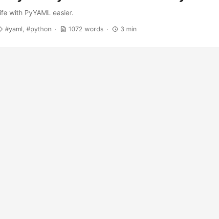
ife with PyYAML easier.
yaml
python
1072 words
3 min