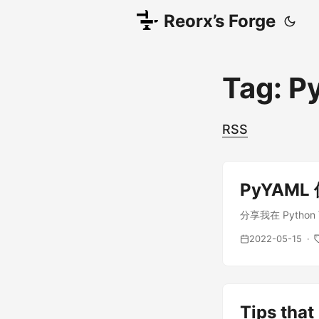
Reorx’s Forge
Tag: P
RSS
PyYAML
分享我在 Pyth
2022-05-15
Tips that